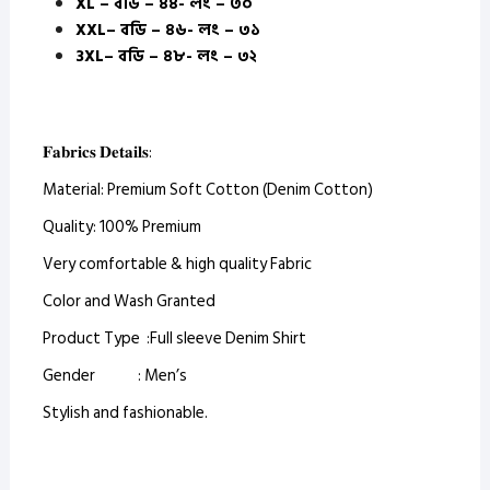
XL – বডি – ৪৪- লং – ৩০
XXL– বডি – ৪৬- লং – ৩১
3XL– বডি – ৪৮- লং – ৩২
𝐅𝐚𝐛𝐫𝐢𝐜𝐬 𝐃𝐞𝐭𝐚𝐢𝐥𝐬:
Material: Premium Soft Cotton (Denim Cotton)
Quality: 100% Premium
Very comfortable & high quality Fabric
Color and Wash Granted
Product Type :Full sleeve Denim Shirt
Gender : Men’s
Stylish and fashionable.