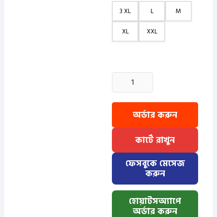
3 XL
L
M
XL
XXL
1
Pcs
Denim
SP
অর্ডার করুন
Full
Sleeve
কার্টে রাখুন
Shirt-
Navy
ফেসবুকে মেসেজ
quantity
করুন
হোয়াটসঅ্যাপে
অর্ডার করুন