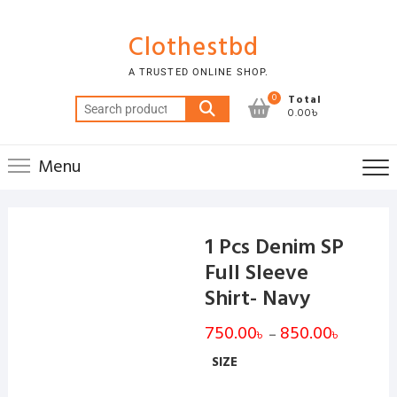
Skip
to
Clothestbd
content
A TRUSTED ONLINE SHOP.
0
Total
Search
0.00৳
for:
Menu
1 Pcs Denim SP
Full Sleeve
Shirt- Navy
750.00
850.00
Price
–
৳
৳
range:
750.00৳
SIZE
through
850.00৳