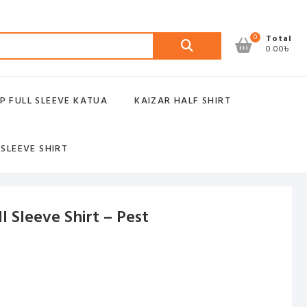
Search
0
Total
0.00৳
for:
P FULL SLEEVE KATUA
KAIZAR HALF SHIRT
 SLEEVE SHIRT
l Sleeve Shirt – Pest
t
 .