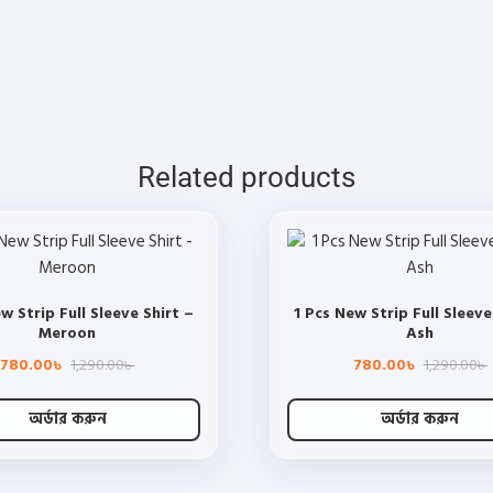
page
page
Related products
w Strip Full Sleeve Shirt –
1 Pcs New Strip Full Sleeve
Meroon
Ash
Original
Current
O
780.00
1,290.00
780.00
1,290.00
৳
৳
৳
৳
price
price
was:
is:
i
অর্ডার করুন
অর্ডার করুন
1,290.00৳ .
780.00৳ .
This
This
product
product