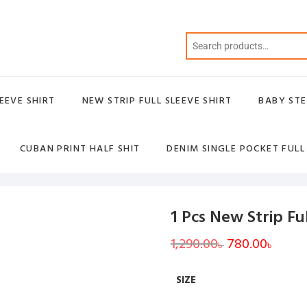
EEVE SHIRT
NEW STRIP FULL SLEEVE SHIRT
BABY STE
CUBAN PRINT HALF SHIT
DENIM SINGLE POCKET FULL
1 Pcs New Strip Ful
1,290.00
Original
780.00
Curren
৳
৳
price
price
was:
is:
1,290.00৳ .
780.00৳
SIZE