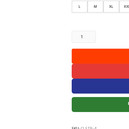
L
M
XL
XX
1
Pcs
New
Strip
Full
Sleeve
Shirt
-
Pest
quantity
SKU:
CLSTP-4