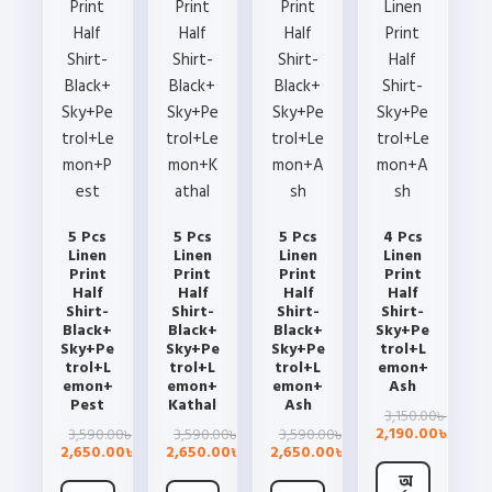
5 Pcs
5 Pcs
5 Pcs
4 Pcs
Linen
Linen
Linen
Linen
Print
Print
Print
Print
Half
Half
Half
Half
Shirt-
Shirt-
Shirt-
Shirt-
Black+
Black+
Black+
Sky+Pe
Sky+Pe
Sky+Pe
Sky+Pe
trol+L
trol+L
trol+L
trol+L
emon+
emon+
emon+
emon+
Ash
Pest
Kathal
Ash
Origina
Curre
3,150.00
৳
price
price
Original
Current
Original
Current
Original
Current
2,190.00
3,590.00
3,590.00
3,590.00
৳
৳
৳
৳
was:
is:
price
price
price
price
price
price
2,650.00
2,650.00
2,650.00
৳
৳
৳
3,150.
2,190.
was:
is:
was:
is:
was:
is:
3,590.00৳ .
2,650.00৳ .
3,590.00৳ .
2,650.00৳ .
3,590.00৳ .
2,650.00৳ .
অ