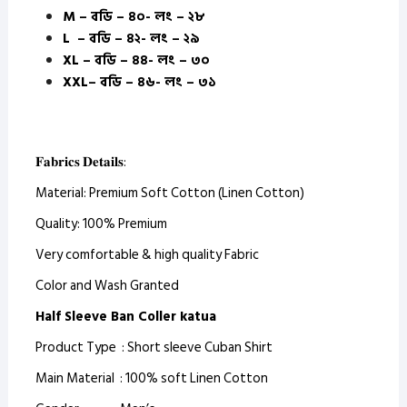
M – বডি – ৪০- লং – ২৮
L – বডি – ৪২- লং – ২৯
XL – বডি – ৪৪- লং – ৩০
XXL– বডি – ৪৬- লং – ৩১
𝐅𝐚𝐛𝐫𝐢𝐜𝐬 𝐃𝐞𝐭𝐚𝐢𝐥𝐬:
Material: Premium Soft Cotton (Linen Cotton)
Quality: 100% Premium
Very comfortable & high quality Fabric
Color and Wash Granted
Half Sleeve Ban Coller katua
Product Type : Short sleeve Cuban Shirt
Main Material : 100% soft Linen Cotton