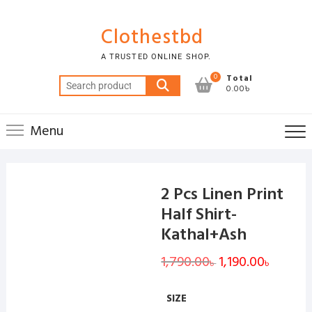
Skip
to
Clothestbd
content
A TRUSTED ONLINE SHOP.
0
Total
Search
0.00৳
for:
Menu
2 Pcs Linen Print
Half Shirt-
Kathal+Ash
1,790.00
Original
1,190.00
Current
৳
৳
price
price
was:
is:
1,790.00৳ .
1,190.00৳
SIZE