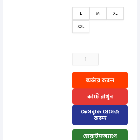
L
M
XL
XXL
2
Pcs
Linen
Print
অর্ডার করুন
Half
Shirt-
কার্টে রাখুন
Kathal+Ash
quantity
ফেসবুকে মেসেজ
করুন
হোয়াটসঅ্যাপে