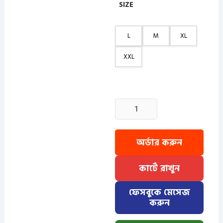
SIZE
L
M
XL
XXL
2
Pcs
Stripe
Full
অর্ডার করুন
Sleeve
Shirt-
কার্টে রাখুন
WhiteSmall+NavySamall
quantity
ফেসবুকে মেসেজ
করুন