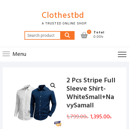
Skip
to
Clothestbd
content
A TRUSTED ONLINE SHOP.
0
Total
Search
0.00৳
for:
Menu
2 Pcs Stripe Full
Sleeve Shirt-
WhiteSmall+Na
vySamall
1,799.00
Original
1,395.00
Current
৳
৳
price
price
was:
is:
1,799.00৳ .
1,395.00৳