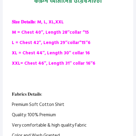
করুন আমাদের ওয়েবসাইট।
𝐒𝐢𝐳𝐞 𝐃𝐞𝐭𝐚𝐢𝐥𝐬: M, L, XL,XXL
M = Chest 40″, Length 28″collar “15
L = Chest 42″, Length 29″collar”15″6
XL = Chest 44″, Length 30″ collar 16
XXL= Chest 46″, Length 31″ collar 16″6
𝐅𝐚𝐛𝐫𝐢𝐜𝐬 𝐃𝐞𝐭𝐚𝐢𝐥𝐬:
Premium Soft Cotton Shirt
Quality: 100% Premium
Very comfortable & high quality Fabric
Color and Wash Granted