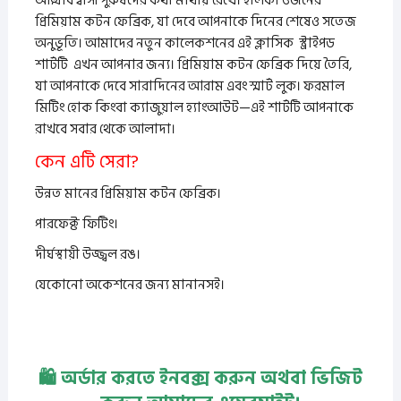
আত্মবিশ্বাসী পুরুষদের কথা মাথায় রেখে। হালকা ওজনের
প্রিমিয়াম কটন ফেব্রিক, যা দেবে আপনাকে দিনের শেষেও সতেজ
অনুভূতি। আমাদের নতুন কালেকশনের এই ক্লাসিক স্ট্রাইপড
শার্টটি এখন আপনার জন্য। প্রিমিয়াম কটন ফেব্রিক দিয়ে তৈরি,
যা আপনাকে দেবে সারাদিনের আরাম এবং স্মার্ট লুক। ফরমাল
মিটিং হোক কিংবা ক্যাজুয়াল হ্যাংআউট—এই শার্টটি আপনাকে
রাখবে সবার থেকে আলাদা।
কেন এটি সেরা?
উন্নত মানের প্রিমিয়াম কটন ফেব্রিক।
পারফেক্ট ফিটিং।
দীর্ঘস্থায়ী উজ্জ্বল রঙ।
যেকোনো অকেশনের জন্য মানানসই।
🛍️ অর্ডার করতে ইনবক্স করুন অথবা ভিজিট