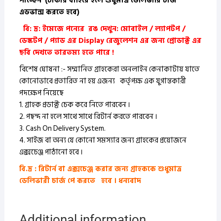
পাচ্ছেন
(ঢাকার বাহিরে হলে শুধুমাত্র ডেলিভারি চার্জ
এডভান্স করতে হবে)
বি: দ্র: ইমেজে পন্যের রঙ দেখুন: মোবাইল / ল্যাপটপ /
ডেস্কটপ / প্যাড এর Display রেজুলেশন এর জন্য প্রোডাক্ট এর
ছবি দেখতে তারতম্য হতে পারে !
বিশেষ ঘোষনা :- সম্মানিত গ্রাহকেরা অনলাইন কেনাকাটায় যাতে
কোনোভাবে প্রতারিত না হয় এজন্য
কর্তৃপক্ষ এক যুগান্তকারী
পদক্ষেপ নিয়েছে
1. গ্রাহক প্রডাক্ট চেক করে নিতে পারবেন ।
2. পছন্দ না হলে সাথে সাথে রিটার্ন করতে পারবেন ।
3. Cash On Delivery System.
4. সাইজ বা অন্য যে কোনো সমস্যার জন্য গ্রাহকের প্রয়োজনে
এক্সচেঞ্জ পাঠানো হবে ।
বি.দ্র : রিটার্ন বা এক্সচেঞ্জ করার জন্য গ্রাহককে শুধুমাত্র
ডেলিভারী চার্জ পে করতে হবে । ধন্যবাদ
Additional information