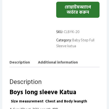
হোয়াটসঅ্যাপে
অর্ডার করুন
SKU:
CLBYK-20
Category:
Baby Step Full
Sleeve katua
Description
Additional information
Description
Boys long sleeve Katua
Size measurement
Chest and Body leang
th