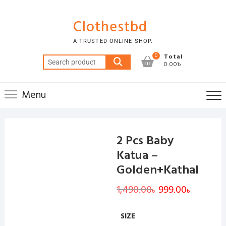
Skip
to
Clothestbd
content
A TRUSTED ONLINE SHOP.
0
Total
Search
0.00৳
for:
Menu
2 Pcs Baby
Katua –
Golden+Kathal
1,490.00
Original
999.00
Current
৳
৳
price
price
was:
is:
1,490.00৳ .
999.00৳ .
SIZE