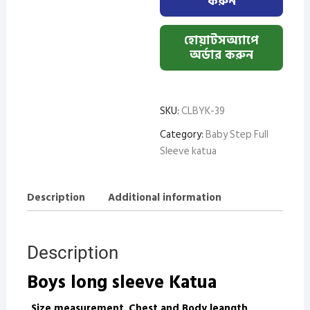
করুন
হোয়াটসঅ্যাপে
অর্ডার করুন
SKU:
CLBYK-39
Category:
Baby Step Full
Sleeve katua
Description
Additional information
Description
Boys long sleeve Katua
Size measurement
Chest and Body leang
th