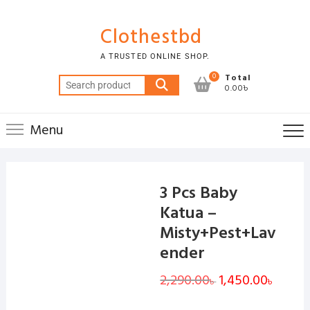
Skip
to
Clothestbd
content
A TRUSTED ONLINE SHOP.
0
Total
Search
0.00৳
for:
Menu
3 Pcs Baby
Katua –
Misty+Pest+Lav
ender
2,290.00
Original
1,450.00
Curren
৳
৳
price
price
was:
is:
2,290.00৳ .
1,450.0