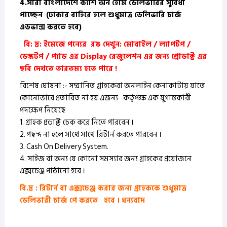
4.
সারা বাংলাদেশে ক্যাশ অন হোম ডেলিভারির সুবিধা
পাচ্ছেন
(ঢাকার বাহিরে হলে শুধুমাত্র ডেলিভারি চার্জ
এডভান্স করতে হবে)
বি: দ্র: ইমেজে পন্যের রঙ দেখুন: মোবাইল / ল্যাপটপ /
ডেস্কটপ / প্যাড এর Display রেজুলেশন এর জন্য প্রোডাক্ট এর
ছবি দেখতে তারতম্য হতে পারে !
বিশেষ ঘোষনা :- সম্মানিত গ্রাহকেরা অনলাইন কেনাকাটায় যাতে
কোনোভাবে প্রতারিত না হয় এজন্য
কর্তৃপক্ষ এক যুগান্তকারী
পদক্ষেপ নিয়েছে
1. গ্রাহক প্রডাক্ট চেক করে নিতে পারবেন ।
2. পছন্দ না হলে সাথে সাথে রিটার্ন করতে পারবেন ।
3. Cash On Delivery System.
4. সাইজ বা অন্য যে কোনো সমস্যার জন্য গ্রাহকের প্রয়োজনে
এক্সচেঞ্জ পাঠানো হবে ।
বি.দ্র : রিটার্ন বা এক্সচেঞ্জ করার জন্য গ্রাহককে শুধুমাত্র
ডেলিভারী চার্জ পে করতে হবে । ধন্যবাদ