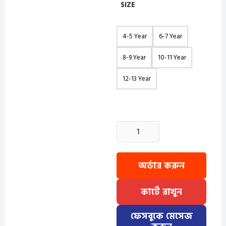
SIZE
4-5 Year
6-7 Year
8-9 Year
10-11 Year
12-13 Year
3
Pcs
Baby
Katua
অর্ডার করুন
-
Misty+Pest+Lavender
কার্টে রাখুন
quantity
ফেসবুকে মেসেজ