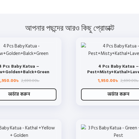
আপনার পছন্দের আরও কিছু প্রোডাক্ট
4 Pcs Baby Katua –
4 Pcs Baby Katua –
ow+Golden+Balck+Green
Pest+Misty+Kathal+Lav
Original
Current
1,950.00
2,690.00
1,950.00
2,690.00
৳
৳
৳
price
price
was:
is:
2,690.00৳ .
1,950.00৳ .
অর্ডার করুন
অর্ডার করুন
This
This
product
product
has
has
multiple
multiple
variants.
variants.