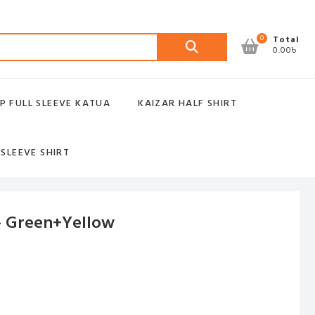
Search
0
Total
0.00৳
for:
P FULL SLEEVE KATUA
KAIZAR HALF SHIRT
 SLEEVE SHIRT
– Green+Yellow
t
 .