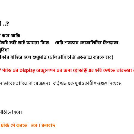
..?
ড করে থাকি
ট তৈরি করি
তাই আমরা দিতে পারি শতভাগ কোয়ালিটির নিশ্চয়তা
ুবিধা
াকার বাহিরে হলে শুধুমাত্র ডেলিভারি চার্জ এডভান্স করতে হবে)
/ প্যাড এর Display রেজুলেশন এর জন্য প্রোডাক্ট এর ছবি দেখতে তারতম্য 
োভাবে প্রতারিত না হয় এজন্য
কর্তৃপক্ষ এক যুগান্তকারী পদক্ষেপ নিয়েছে
 পাঠানো হবে ।
ভারী চার্জ পে করতে হবে । ধন্যবাদ