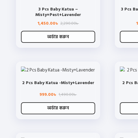
The
3 Pcs Baby Katua –
3 Pcs B
options
Misty+Pest+Lavender
may
Original
Current
1,450.00
2,290.00
be
৳
৳
price
price
chosen
was:
is:
2,290.00৳ .
1,450.00৳ .
অর্ডার করুন
on
This
the
product
product
has
page
multiple
variants.
2 Pcs Baby Katua -Misty+Lavender
2 Pcs B
The
options
Original
Current
999.00
1,490.00
৳
৳
may
price
price
was:
is:
be
1,490.00৳ .
999.00৳ .
অর্ডার করুন
chosen
This
on
product
the
has
product