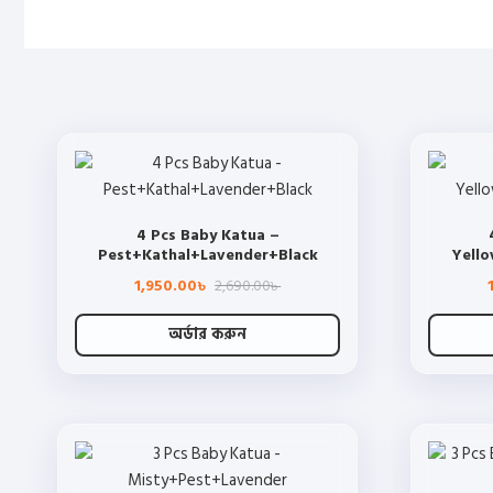
4 Pcs Baby Katua –
Pest+Kathal+Lavender+Black
Yell
Original
Current
1,950.00
2,690.00
৳
৳
price
price
was:
is:
2,690.00৳ .
1,950.00৳ .
অর্ডার করুন
This
product
has
multiple
variants.