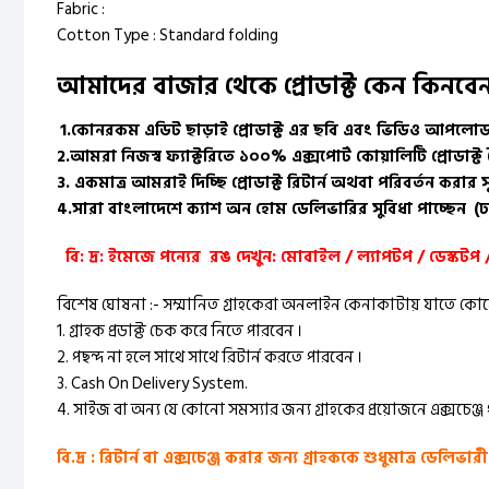
Fabric :
Cotton Type : Standard folding
আমাদের বাজার থেকে প্রোডাক্ট কেন কিনবেন 
1.
কোনরকম এডিট ছাড়াই প্রোডাক্ট এর ছবি এবং ভিডিও আপলো
2.
আমরা নিজস্ব ফ্যাক্টরিতে ১০০% এক্সপোর্ট কোয়ালিটি প্রোডাক্
3.
একমাত্র আমরাই দিচ্ছি প্রোডাক্ট রিটার্ন অথবা পরিবর্তন করার স
4.
সারা বাংলাদেশে ক্যাশ অন হোম ডেলিভারির সুবিধা পাচ্ছেন
(ঢ
বি: দ্র: ইমেজে পন্যের রঙ দেখুন: মোবাইল / ল্যাপটপ / ডেস্কটপ 
বিশেষ ঘোষনা :- সম্মানিত গ্রাহকেরা অনলাইন কেনাকাটায় যাতে কোন
1. গ্রাহক প্রডাক্ট চেক করে নিতে পারবেন ।
2. পছন্দ না হলে সাথে সাথে রিটার্ন করতে পারবেন ।
3. Cash On Delivery System.
4. সাইজ বা অন্য যে কোনো সমস্যার জন্য গ্রাহকের প্রয়োজনে এক্সচেঞ্জ
বি.দ্র : রিটার্ন বা এক্সচেঞ্জ করার জন্য গ্রাহককে শুধুমাত্র ডেলি