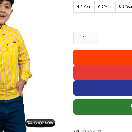
4-5 Year
6-7 Year
8-9 Yea
2
Pcs
Baby
Katua
-
Green+Yellow
quantity
SKU:
CLBYK-28