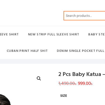
EEVE SHIRT
NEW STRIP FULL SLEEVE SHIRT
BABY STE
CUBAN PRINT HALF SHIT
DENIM SINGLE POCKET FULL
2 Pcs Baby Katua 
1,490.00
Original
999.00
Curren
৳
৳
price
price
was:
is:
1,490.00৳ .
999.00৳
SIZE