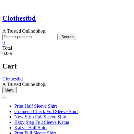
Skip
to
content
Clothestbd
A Trusted Online shop.
Search
Search
for:
0
Total
0.00৳
Cart
Clothestbd
A Trusted Online shop.
Menu
Print Half Sleeve Shirt
Grameen Check Full Sleeve Shirt
New Strip Full Sleeve Shirt
Baby Step Full Sleeve Katua
Kaizar Half Shirt
Print Full Sleeve Shirt