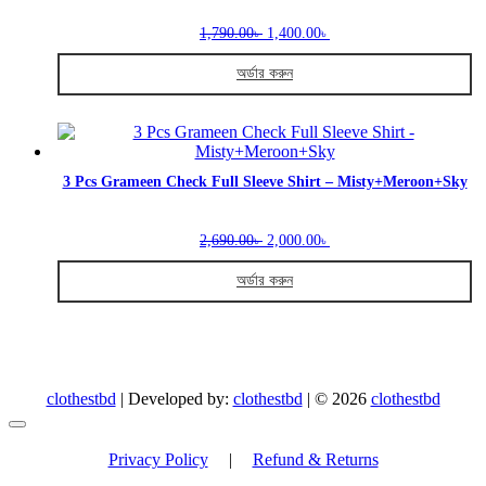
The
Original
Current
options
1,790.00
1,400.00
৳
৳
price
price
may
was:
is:
be
অর্ডার করুন
1,790.00৳ .
1,400.00৳ .
chosen
This
on
product
the
has
product
multiple
page
variants.
3 Pcs Grameen Check Full Sleeve Shirt – Misty+Meroon+Sky
The
options
Original
Current
may
2,690.00
2,000.00
৳
৳
price
price
be
was:
is:
chosen
অর্ডার করুন
2,690.00৳ .
2,000.00৳ .
on
This
the
product
product
has
page
multiple
variants.
clothestbd
| Developed by:
clothestbd
| © 2026
clothestbd
The
options
Go
may
to
Privacy Policy
|
Refund & Returns
top
be