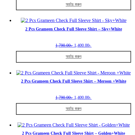
was:
is:
be
অর্ডার করুন
1,790.00৳ .
1,400.00৳ .
chosen
This
on
product
the
has
product
multiple
2 Pcs Grameen Check Full Sleeve Shirt – Sky+White
page
variants.
The
Original
Current
options
1,790.00
1,400.00
৳
৳
price
price
may
was:
is:
be
অর্ডার করুন
1,790.00৳ .
1,400.00৳ .
chosen
This
on
product
the
has
product
multiple
2 Pcs Grameen Check Full Sleeve Shirt – Meroon +White
page
variants.
The
Original
Current
options
1,790.00
1,400.00
৳
৳
price
price
may
was:
is:
be
অর্ডার করুন
1,790.00৳ .
1,400.00৳ .
chosen
This
on
product
the
has
product
multiple
2 Pcs Grameen Check Full Sleeve Shirt – Golden+White