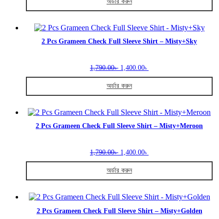
be
অর্ডার করুন
1,790.00৳ .
1,400.00৳ .
chosen
This
on
product
the
has
product
multiple
2 Pcs Grameen Check Full Sleeve Shirt – Misty+Sky
page
variants.
The
Original
Current
options
1,790.00
1,400.00
৳
৳
price
price
may
was:
is:
be
অর্ডার করুন
1,790.00৳ .
1,400.00৳ .
chosen
This
on
product
the
has
product
multiple
2 Pcs Grameen Check Full Sleeve Shirt – Misty+Meroon
page
variants.
The
Original
Current
options
1,790.00
1,400.00
৳
৳
price
price
may
was:
is:
be
অর্ডার করুন
1,790.00৳ .
1,400.00৳ .
chosen
This
on
product
the
has
product
multiple
2 Pcs Grameen Check Full Sleeve Shirt – Misty+Golden
page