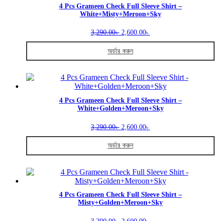
variants.
4 Pcs Grameen Check Full Sleeve Shirt –
White+Misty+Meroon+Sky
The
options
Original
Current
may
3,290.00
2,600.00
৳
৳
price
price
be
was:
is:
chosen
অর্ডার করুন
3,290.00৳ .
2,600.00৳ .
on
This
the
product
product
has
page
multiple
variants.
4 Pcs Grameen Check Full Sleeve Shirt –
White+Golden+Meroon+Sky
The
options
Original
Current
may
3,290.00
2,600.00
৳
৳
price
price
be
was:
is:
chosen
অর্ডার করুন
3,290.00৳ .
2,600.00৳ .
on
This
the
product
product
has
page
multiple
variants.
4 Pcs Grameen Check Full Sleeve Shirt –
Misty+Golden+Meroon+Sky
The
options
Original
Current