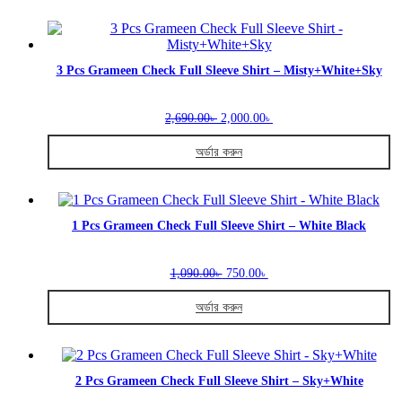
options
may
be
chosen
on
3 Pcs Grameen Check Full Sleeve Shirt – Misty+White+Sky
the
product
Original
Current
page
2,690.00
2,000.00
৳
৳
price
price
was:
is:
অর্ডার করুন
2,690.00৳ .
2,000.00৳ .
This
product
has
multiple
1 Pcs Grameen Check Full Sleeve Shirt – White Black
variants.
The
Original
Current
options
1,090.00
750.00
৳
৳
price
price
may
was:
is:
be
অর্ডার করুন
1,090.00৳ .
750.00৳ .
chosen
This
on
product
the
has
product
multiple
2 Pcs Grameen Check Full Sleeve Shirt – Sky+White
page
variants.