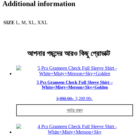
Additional information
SIZE
L, M, XL, XXL
আপনার পছন্দের আরও কিছু প্রোডাক্ট
5 Pcs Grameen Check Full Sleeve Shirt –
White+Misty+Meroon+Sky+Golden
Original
Current
3,990.00
3,200.00
৳
৳
price
price
was:
is:
অর্ডার করুন
3,990.00৳ .
3,200.00৳ .
This
product
has
multiple