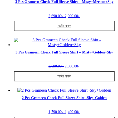
variants.
3 Pcs Grameen Check Full Sleeve Shirt – Misty+Meroon+Sky
The
options
Original
Current
may
2,690.00
2,000.00
৳
৳
price
price
be
was:
is:
chosen
অর্ডার করুন
2,690.00৳ .
2,000.00৳ .
on
This
the
product
product
has
page
multiple
variants.
3 Pcs Grameen Check Full Sleeve Shirt – Misty+Golden+Sky
The
options
Original
Current
may
2,690.00
2,000.00
৳
৳
price
price
be
was:
is:
chosen
অর্ডার করুন
2,690.00৳ .
2,000.00৳ .
on
This
the
product
product
has
page
multiple
2 Pcs Grameen Check Full Sleeve Shirt -Sky+Golden
variants.
The
Original
Current
options
1,790.00
1,400.00
৳
৳
price
price
may