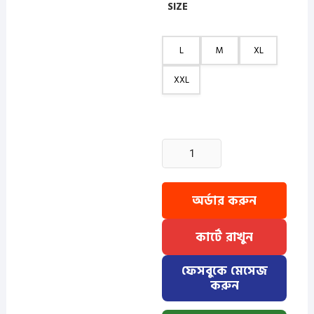
SIZE
L
M
XL
XXL
2
Pcs
Grameen
Check
অর্ডার করুন
Full
Sleeve
কার্টে রাখুন
Shirt
-
ফেসবুকে মেসেজ
Misty+Meroon
করুন
quantity