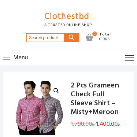
Skip
to
Clothestbd
content
A TRUSTED ONLINE SHOP.
0
Total
Search
0.00৳
for:
Menu
2 Pcs Grameen
Check Full
Sleeve Shirt –
Misty+Meroon
1,790.00
Original
1,400.00
Curren
৳
৳
price
price
was:
is:
1,790.00৳ .
1,400.00