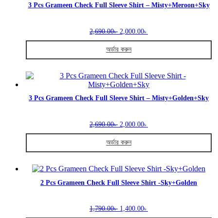
variants.
3 Pcs Grameen Check Full Sleeve Shirt – Misty+Meroon+Sky
The
options
Original
Current
may
2,690.00
2,000.00
৳
৳
price
price
be
was:
is:
chosen
অর্ডার করুন
2,690.00৳ .
2,000.00৳ .
on
This
the
product
product
has
page
multiple
variants.
3 Pcs Grameen Check Full Sleeve Shirt – Misty+Golden+Sky
The
options
Original
Current
may
2,690.00
2,000.00
৳
৳
price
price
be
was:
is:
chosen
অর্ডার করুন
2,690.00৳ .
2,000.00৳ .
on
This
the
product
product
has
page
multiple
2 Pcs Grameen Check Full Sleeve Shirt -Sky+Golden
variants.
The
Original
Current
options
1,790.00
1,400.00
৳
৳
price
price
may