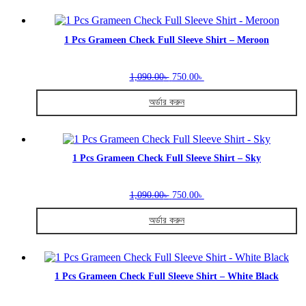
This
on
product
the
has
product
multiple
1 Pcs Grameen Check Full Sleeve Shirt – Meroon
page
variants.
The
Original
Current
options
1,090.00
750.00
৳
৳
price
price
may
was:
is:
be
অর্ডার করুন
1,090.00৳ .
750.00৳ .
chosen
This
on
product
the
has
product
multiple
1 Pcs Grameen Check Full Sleeve Shirt – Sky
page
variants.
The
Original
Current
options
1,090.00
750.00
৳
৳
price
price
may
was:
is:
be
অর্ডার করুন
1,090.00৳ .
750.00৳ .
chosen
This
on
product
the
has
product
multiple
1 Pcs Grameen Check Full Sleeve Shirt – White Black
page
variants.
The