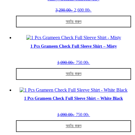
options
Original
Current
may
3,290.00
2,600.00
৳
৳
price
price
be
was:
is:
chosen
অর্ডার করুন
3,290.00৳ .
2,600.00৳ .
on
This
the
product
product
has
page
multiple
1 Pcs Grameen Check Full Sleeve Shirt – Misty
variants.
The
Original
Current
options
1,090.00
750.00
৳
৳
price
price
may
was:
is:
be
অর্ডার করুন
1,090.00৳ .
750.00৳ .
chosen
This
on
product
the
has
product
multiple
1 Pcs Grameen Check Full Sleeve Shirt – White Black
page
variants.
The
Original
Current
options
1,090.00
750.00
৳
৳
price
price
may
was:
is:
be
অর্ডার করুন
1,090.00৳ .
750.00৳ .
chosen
This