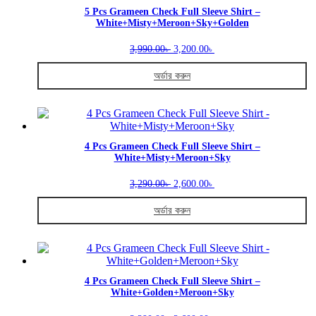
5 Pcs Grameen Check Full Sleeve Shirt –
White+Misty+Meroon+Sky+Golden
Original
Current
3,990.00
3,200.00
৳
৳
price
price
was:
is:
অর্ডার করুন
3,990.00৳ .
3,200.00৳ .
This
product
has
multiple
variants.
4 Pcs Grameen Check Full Sleeve Shirt –
White+Misty+Meroon+Sky
The
options
Original
Current
may
3,290.00
2,600.00
৳
৳
price
price
be
was:
is:
chosen
অর্ডার করুন
3,290.00৳ .
2,600.00৳ .
on
This
the
product
product
has
page
multiple
variants.
4 Pcs Grameen Check Full Sleeve Shirt –
White+Golden+Meroon+Sky
The
options