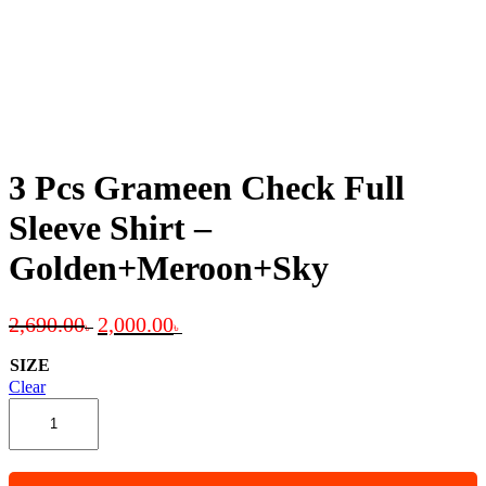
3 Pcs Grameen Check Full
Sleeve Shirt –
Golden+Meroon+Sky
Original
Current
2,690.00
2,000.00
৳
৳
price
price
was:
is:
SIZE
2,690.00৳ .
2,000.00৳ .
Clear
3
Pcs
Grameen
Check
Full