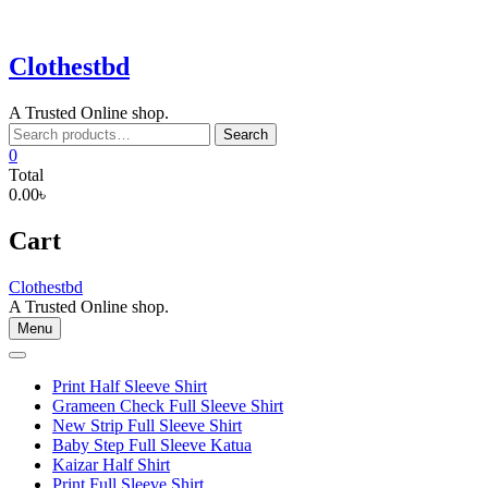
Skip
to
content
Clothestbd
A Trusted Online shop.
Search
Search
for:
0
Total
0.00৳
Cart
Clothestbd
A Trusted Online shop.
Menu
Print Half Sleeve Shirt
Grameen Check Full Sleeve Shirt
New Strip Full Sleeve Shirt
Baby Step Full Sleeve Katua
Kaizar Half Shirt
Print Full Sleeve Shirt