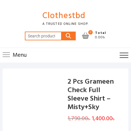
Skip
to
Clothestbd
content
A TRUSTED ONLINE SHOP.
0
Total
Search
0.00৳
for:
Menu
2 Pcs Grameen
Check Full
Sleeve Shirt –
Misty+Sky
1,790.00
Original
1,400.00
Curren
৳
৳
price
price
was:
is:
1,790.00৳ .
1,400.00