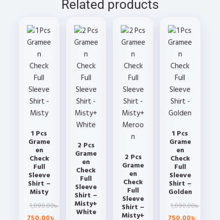
Related products
on
chosen
chosen
the
on
on
product
the
the
page
product
product
page
page
1 Pcs
1 Pcs
Grame
Grame
2 Pcs
en
en
Grame
2 Pcs
Check
Check
en
Grame
Full
Full
Check
en
Sleeve
Sleeve
Full
Check
Shirt –
Shirt –
Sleeve
Full
Misty
Golden
Shirt –
Sleeve
Misty+
Original
Current
Origina
Curren
1,090.00
1,090.00
৳
Shirt –
৳
White
Misty+
price
price
price
price
750.00
750.00
৳
৳