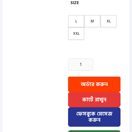
SIZE
L
M
XL
XXL
2
Pcs
Grameen
Check
অর্ডার করুন
Full
Sleeve
কার্টে রাখুন
Shirt
-
ফেসবুকে মেসেজ
Misty+Sky
করুন
quantity