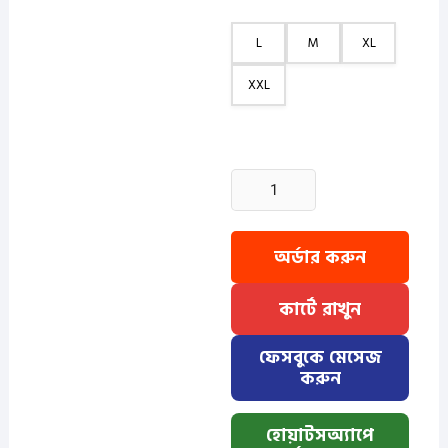
L
M
XL
XXL
1
Pcs
Half
Sleeve
অর্ডার করুন
OXF
Katua-
কার্টে রাখুন
Pest
quantity
ফেসবুকে মেসেজ
করুন
হোয়াটসঅ্যাপে