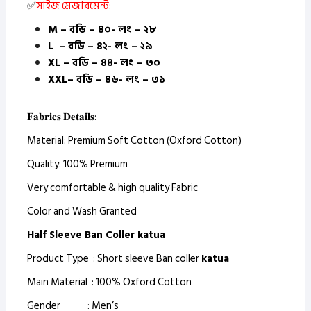
✅
সাইজ মেজারমেন্ট:
M – বডি – ৪০- লং – ২৮
L – বডি – ৪২- লং – ২৯
XL – বডি – ৪৪- লং – ৩০
XXL– বডি – ৪৬- লং – ৩১
𝐅𝐚𝐛𝐫𝐢𝐜𝐬 𝐃𝐞𝐭𝐚𝐢𝐥𝐬:
Material: Premium Soft Cotton (Oxford Cotton)
Quality: 100% Premium
Very comfortable & high quality Fabric
Color and Wash Granted
Half Sleeve Ban Coller katua
Product Type : Short sleeve Ban coller
katua
Main Material : 100% Oxford Cotton
Gender : Men’s