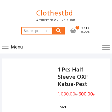
Skip
to
Clothestbd
content
A TRUSTED ONLINE SHOP.
0
Total
Search
0.00৳
for:
Menu
1 Pcs Half
Sleeve OXF
Katua-Pest
1,090.00
Original
600.00
Current
৳
৳
price
price
was:
is:
1,090.00৳ .
600.00৳ .
SIZE