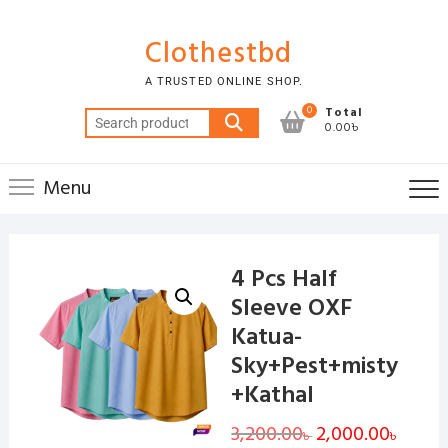
Skip
to
Clothestbd
content
A TRUSTED ONLINE SHOP.
0
Total
Search
0.00৳
for:
Menu
4 Pcs Half
Sleeve OXF
Katua-
Sky+Pest+misty
+Kathal
3,200.00
Original
2,000.00
Curren
৳
৳
price
price