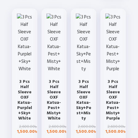
product
has
has
has
has
multiple
multiple
multiple
multiple
variants.
variants.
variants.
variants.
The
The
The
The
options
options
options
options
may
may
may
may
be
be
be
be
chosen
chosen
chosen
chosen
on
on
on
on
the
the
the
the
product
product
product
3 Pcs
3 Pcs
3 Pcs
3 Pcs
product
page
page
page
Half
Half
Half
Half
page
Sleeve
Sleeve
Sleeve
Sleeve
OXF
OXF
OXF
OXF
Katua-
Katua-
Katua-
Katua-
Purplel
Pest+
Sky+Pe
Pest+
+Sky+
Misty+
st+Mis
Misty+
White
White
ty
Purple
Original
Current
Original
Current
Original
Current
Origin
Curre
2,600.00
2,600.00
2,600.00
2,600.00
৳
৳
৳
৳
price
price
price
price
price
price
price
price
1,500.00
1,500.00
1,500.00
1,500.00
৳
৳
৳
৳
was:
is:
was:
is:
was:
is:
was:
is: