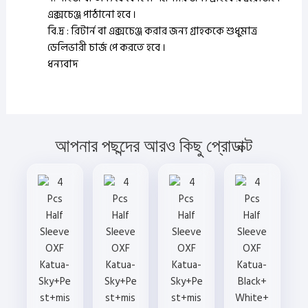
এক্সচেঞ্জ পাঠানো হবে ।
বি.দ্র : রিটার্ন বা এক্সচেঞ্জ করার জন্য গ্রাহককে শুধুমাত্র
ডেলিভারী চার্জ পে করতে হবে ।
ধন্যবাদ
আপনার পছন্দের আরও কিছু প্রোডাক্ট