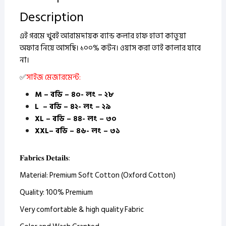
Description
এই গরমে খুবই আরামদায়ক ব্যান্ড কলার হাফ হাতা কাতুয়া
অফার নিয়ে আসছি। ১০০% কটন।
ওয়াস করা তাই কালার যাবে
না।
✅
সাইজ মেজারমেন্ট:
M – বডি – ৪০- লং – ২৮
L – বডি – ৪২- লং – ২৯
XL – বডি – ৪৪- লং – ৩০
XXL– বডি – ৪৬- লং – ৩১
𝐅𝐚𝐛𝐫𝐢𝐜𝐬 𝐃𝐞𝐭𝐚𝐢𝐥𝐬:
Material: Premium Soft Cotton (Oxford Cotton)
Quality: 100% Premium
Very comfortable & high quality Fabric