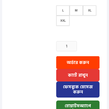
L
M
XL
XXL
2
Pcs
Half
Sleeve
অর্ডার করুন
OXF
Katua-
কার্টে রাখুন
Sky+Navy
quantity
ফেসবুকে মেসেজ
করুন
হোয়াটসঅ্যাপে