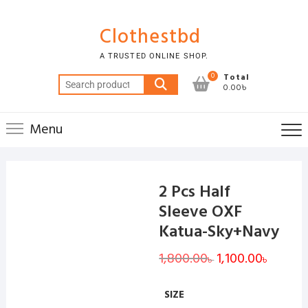
Skip
to
Clothestbd
content
A TRUSTED ONLINE SHOP.
0
Total
Search
0.00৳
for:
Menu
2 Pcs Half
Sleeve OXF
Katua-Sky+Navy
1,800.00
Original
1,100.00
Current
৳
৳
price
price
was:
is:
1,800.00৳ .
1,100.00
SIZE