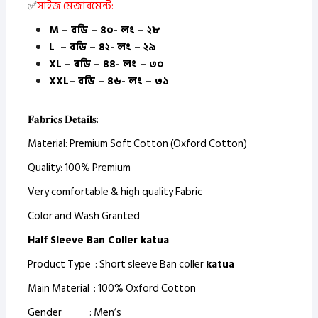
✅
সাইজ মেজারমেন্ট:
M – বডি – ৪০- লং – ২৮
L – বডি – ৪২- লং – ২৯
XL – বডি – ৪৪- লং – ৩০
XXL– বডি – ৪৬- লং – ৩১
𝐅𝐚𝐛𝐫𝐢𝐜𝐬 𝐃𝐞𝐭𝐚𝐢𝐥𝐬:
Material: Premium Soft Cotton (Oxford Cotton)
Quality: 100% Premium
Very comfortable & high quality Fabric
Color and Wash Granted
Half Sleeve Ban Coller katua
Product Type : Short sleeve Ban coller
katua
Main Material : 100% Oxford Cotton
Gender : Men’s