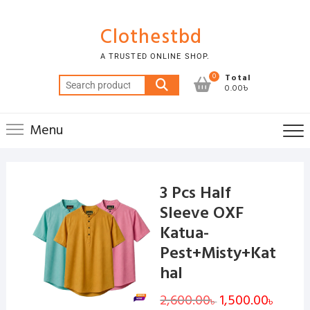
Skip
to
Clothestbd
content
A TRUSTED ONLINE SHOP.
0
Total
Search
0.00৳
for:
Menu
3 Pcs Half
Sleeve OXF
Katua-
Pest+Misty+Kat
hal
2,600.00
Original
1,500.00
Curren
৳
৳
price
price