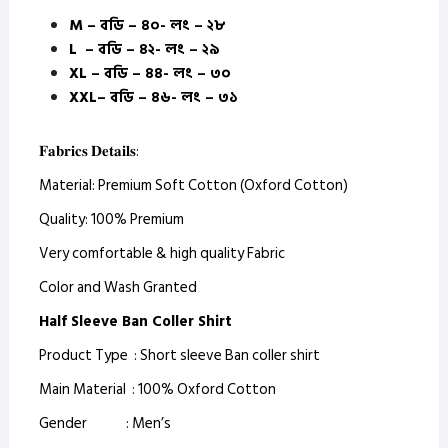
M – বডি – ৪০- লং – ২৮
L – বডি – ৪২- লং – ২৯
XL – বডি – ৪৪- লং – ৩০
XXL– বডি – ৪৬- লং – ৩১
𝐅𝐚𝐛𝐫𝐢𝐜𝐬 𝐃𝐞𝐭𝐚𝐢𝐥𝐬:
Material: Premium Soft Cotton (Oxford Cotton)
Quality: 100% Premium
Very comfortable & high quality Fabric
Color and Wash Granted
Half Sleeve Ban Coller Shirt
Product Type : Short sleeve Ban coller shirt
Main Material : 100% Oxford Cotton
Gender : Men’s