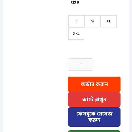
SIZE
L
M
XL
XXL
1
Pcs
Half
Sleeve
অর্ডার করুন
Print
Shirt-
কার্টে রাখুন
Black
Small
ফেসবুকে মেসেজ
quantity
করুন