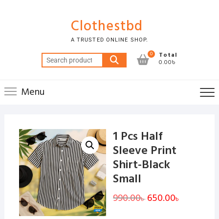
Skip
to
Clothestbd
content
A TRUSTED ONLINE SHOP.
0
Total
Search
0.00৳
for:
Menu
1 Pcs Half
Sleeve Print
Shirt-Black
Small
990.00
Original
650.00
Current
৳
৳
price
price
was:
is:
990.00৳ .
650.00৳ .