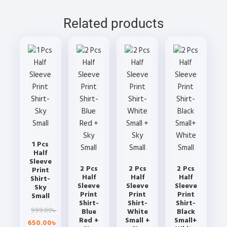
may
may
may
chosen
be
be
be
Related products
on
chosen
chosen
chosen
the
on
on
on
product
the
the
the
page
product
product
product
page
page
page
1 Pcs
Half
Sleeve
2 Pcs
2 Pcs
2 Pcs
Print
Half
Half
Half
Shirt-
Sleeve
Sleeve
Sleeve
Sky
Print
Print
Print
Small
Shirt-
Shirt-
Shirt-
Original
Current
999.00
৳
Blue
White
Black
Red +
Small +
Small+
price
price
650.00
৳