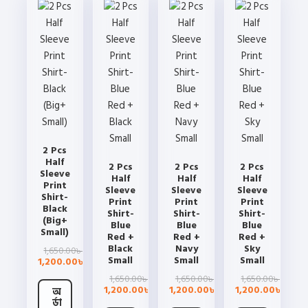
multiple
may
may
may
variants.
be
be
be
The
chosen
chosen
chosen
options
on
on
on
may
the
the
the
be
product
product
product
chosen
page
page
page
on
the
2 Pcs
product
Half
2 Pcs
2 Pcs
2 Pcs
page
Sleeve
Half
Half
Half
Print
Sleeve
Sleeve
Sleeve
Shirt-
Print
Print
Print
Black
Shirt-
Shirt-
Shirt-
(Big+
Blue
Blue
Blue
Small)
Red +
Red +
Red +
Original
Current
Black
Navy
Sky
1,650.00
৳
price
price
Small
Small
Small
1,200.00
৳
was:
is:
Original
Current
Original
Current
Origin
Curre
1,650.00
1,650.00
1,650.00
1,650.00৳ .
1,200.00৳ .
৳
৳
৳
price
price
price
price
price
price
1,200.00
1,200.00
1,200.00
অ
৳
৳
৳
was:
is:
was:
is:
was:
is:
র্ডা