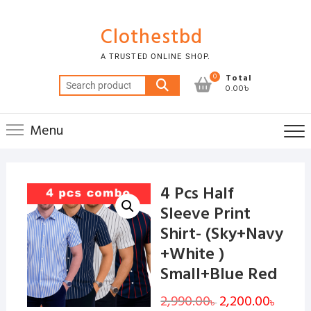
Skip
to
Clothestbd
content
A TRUSTED ONLINE SHOP.
0
Total
Search
0.00৳
for:
Menu
4 Pcs Half
Sleeve Print
Shirt- (Sky+Navy
+White )
Small+Blue Red
2,990.00
Original
2,200.00
Curren
৳
৳
price
price