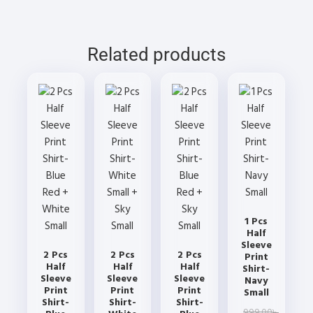
may
options
options
options
be
may
may
may
chosen
be
be
be
Related products
on
chosen
chosen
chosen
the
on
on
on
product
the
the
the
page
product
product
product
page
page
page
1 Pcs
Half
Sleeve
2 Pcs
2 Pcs
2 Pcs
Print
Half
Half
Half
Shirt-
Sleeve
Sleeve
Sleeve
Navy
Print
Print
Print
Small
Shirt-
Shirt-
Shirt-
Original
Current
999.00
৳