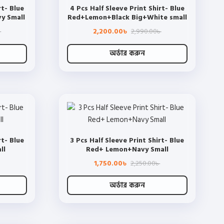
rt- Blue
4 Pcs Half Sleeve Print Shirt- Blue
y Small
Red+Lemon+Black Big+White small
Original
Current
Original
Current
2,200.00
2,990.00
৳
৳
৳
price
price
price
price
was:
is:
was:
is:
2,990.00৳ .
2,200.00৳ .
2,990.00৳ .
2,200.00৳ .
অর্ডার করুন
This
product
has
multiple
variants.
The
rt- Blue
3 Pcs Half Sleeve Print Shirt- Blue
options
ll
Red+ Lemon+Navy Small
may
Original
Current
Original
Current
1,750.00
2,250.00
be
৳
৳
price
price
price
price
chosen
was:
is:
was:
is:
2,250.00৳ .
1,750.00৳ .
2,250.00৳ .
1,750.00৳ .
অর্ডার করুন
on
This
the
product
product