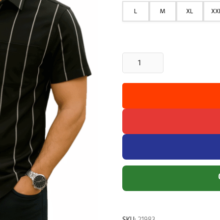
L
M
XL
XX
2
Pcs
Half
Sleeve
Print
Shirt-
Blue
Red
+
Black
Big
quantity
SKU:
21983