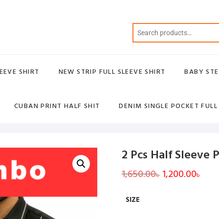
EEVE SHIRT
NEW STRIP FULL SLEEVE SHIRT
BABY STE
CUBAN PRINT HALF SHIT
DENIM SINGLE POCKET FULL
2 Pcs Half Sleeve P
1,650.00
Original
1,200.00
Curr
৳
৳
price
price
was:
is:
1,650.00৳ .
1,200
SIZE