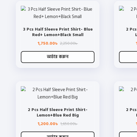
has
page
multiple
variants.
The
3 Pcs Half Sleeve Print Shirt- Blue
2 Pcs
options
Red+ Lemon+Black Small
may
Original
Current
1,750.00
2,250.00
be
৳
৳
price
price
chosen
was:
is:
2,250.00৳ .
1,750.00৳ .
অর্ডার করুন
on
This
the
product
product
has
page
multiple
variants.
The
2 Pcs Half Sleeve Print Shirt-
2 Pcs
options
Lemon+Blue Red Big
may
Original
Current
1,200.00
1,650.00
be
৳
৳
price
price
chosen
was:
is:
1,650.00৳ .
1,200.00৳ .