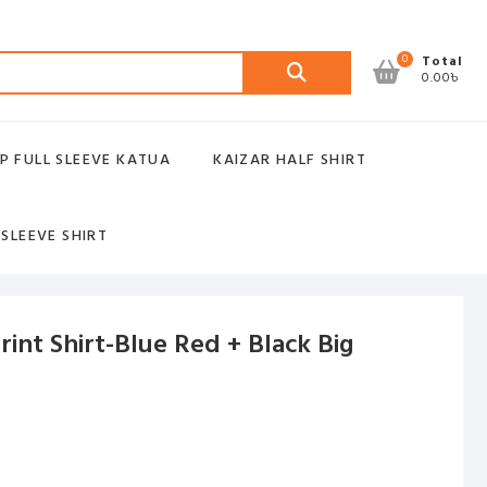
Search
0
Total
0.00৳
for:
P FULL SLEEVE KATUA
KAIZAR HALF SHIRT
 SLEEVE SHIRT
rint Shirt-Blue Red + Black Big
ent
.00৳ .