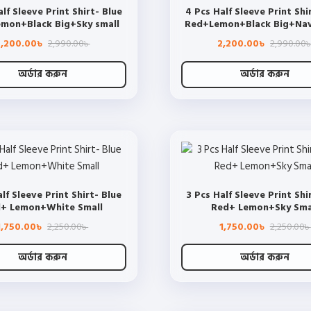
lf Sleeve Print Shirt- Blue
4 Pcs Half Sleeve Print Shi
mon+Black Big+Sky small
Red+Lemon+Black Big+Nav
Original
Current
2,200.00
2,990.00
2,200.00
2,990.00
৳
৳
৳
price
price
was:
is:
2,990.00৳ .
2,200.00৳ .
অর্ডার করুন
অর্ডার করুন
This
This
product
product
has
has
multiple
multiple
variants.
variants.
The
The
lf Sleeve Print Shirt- Blue
3 Pcs Half Sleeve Print Shi
options
options
+ Lemon+White Small
Red+ Lemon+Sky Sma
may
may
Original
Current
1,750.00
2,250.00
1,750.00
2,250.00
be
be
৳
৳
৳
৳
price
price
chosen
chosen
was:
is:
2,250.00৳ .
1,750.00৳ .
অর্ডার করুন
অর্ডার করুন
on
on
This
This
the
the
product
product
product
product