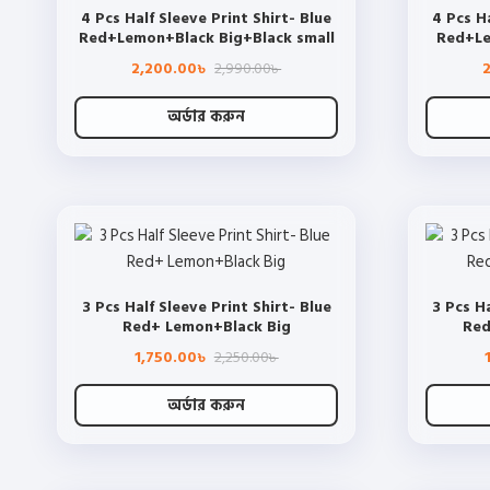
4 Pcs Half Sleeve Print Shirt- Blue
4 Pcs Ha
Red+Lemon+Black Big+Black small
Red+Le
Original
Current
2,200.00
2,990.00
৳
৳
price
price
was:
is:
2,990.00৳ .
2,200.00৳ .
অর্ডার করুন
This
product
has
multiple
variants.
The
3 Pcs Half Sleeve Print Shirt- Blue
3 Pcs Ha
options
Red+ Lemon+Black Big
Red
may
Original
Current
1,750.00
2,250.00
be
৳
৳
price
price
chosen
was:
is:
2,250.00৳ .
1,750.00৳ .
অর্ডার করুন
on
This
the
product
product