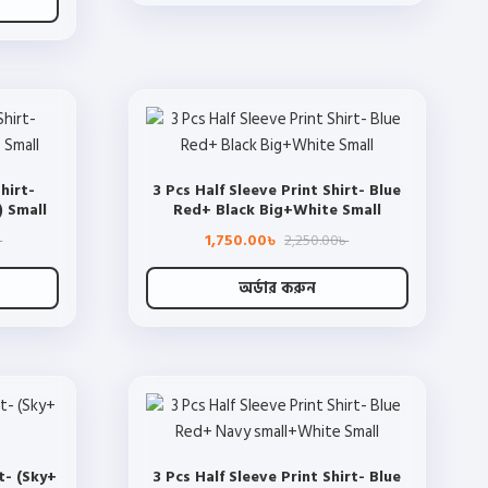
on
product
the
has
product
multiple
page
variants.
The
options
may
hirt-
3 Pcs Half Sleeve Print Shirt- Blue
be
 Small
Red+ Black Big+White Small
chosen
Original
Current
Original
Current
1,750.00
2,250.00
৳
৳
৳
price
price
price
price
on
was:
is:
was:
is:
2,990.00৳ .
2,200.00৳ .
2,250.00৳ .
1,750.00৳ .
the
অর্ডার করুন
product
This
page
product
has
multiple
variants.
The
t- (Sky+
3 Pcs Half Sleeve Print Shirt- Blue
options