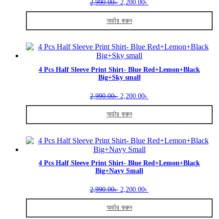
Original
Current
2,990.00
2,200.00
৳
৳
price
price
was:
is:
অর্ডার করুন
2,990.00৳ .
2,200.00৳ .
This
product
has
multiple
variants.
4 Pcs Half Sleeve Print Shirt- Blue Red+Lemon+Black
Big+Sky small
The
options
Original
Current
may
2,990.00
2,200.00
৳
৳
price
price
be
was:
is:
chosen
অর্ডার করুন
2,990.00৳ .
2,200.00৳ .
on
This
the
product
product
has
page
multiple
variants.
4 Pcs Half Sleeve Print Shirt- Blue Red+Lemon+Black
Big+Navy Small
The
options
Original
Current
may
2,990.00
2,200.00
৳
৳
price
price
be
was:
is:
chosen
অর্ডার করুন
2,990.00৳ .
2,200.00৳ .
on