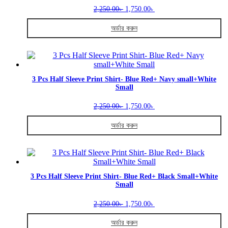
Original
Current
options
2,250.00
1,750.00
৳
৳
price
price
may
was:
is:
be
অর্ডার করুন
2,250.00৳ .
1,750.00৳ .
chosen
This
on
product
the
has
product
multiple
page
variants.
3 Pcs Half Sleeve Print Shirt- Blue Red+ Navy small+White
Small
The
options
Original
Current
may
2,250.00
1,750.00
৳
৳
price
price
be
was:
is:
chosen
অর্ডার করুন
2,250.00৳ .
1,750.00৳ .
on
This
the
product
product
has
page
multiple
variants.
3 Pcs Half Sleeve Print Shirt- Blue Red+ Black Small+White
Small
The
options
Original
Current
may
2,250.00
1,750.00
৳
৳
price
price
be
was:
is:
chosen
অর্ডার করুন