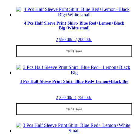
This
the
product
product
has
page
multiple
variants.
4 Pcs Half Sleeve Print Shirt- Blue Red+Lemon+Black
Big+White small
The
options
Original
Current
may
2,990.00
2,200.00
৳
৳
price
price
be
was:
is:
chosen
অর্ডার করুন
2,990.00৳ .
2,200.00৳ .
on
This
the
product
product
has
page
multiple
variants.
3 Pcs Half Sleeve Print Shirt- Blue Red+ Lemon+Black Big
The
options
Original
Current
may
2,250.00
1,750.00
৳
৳
price
price
be
was:
is:
chosen
অর্ডার করুন
2,250.00৳ .
1,750.00৳ .
on
This
the
product
product
has
page
multiple