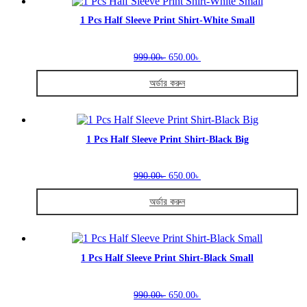
the
has
product
multiple
1 Pcs Half Sleeve Print Shirt-White Small
page
variants.
The
Original
Current
options
999.00
650.00
৳
৳
price
price
may
was:
is:
be
অর্ডার করুন
999.00৳ .
650.00৳ .
chosen
This
on
product
the
has
product
multiple
1 Pcs Half Sleeve Print Shirt-Black Big
page
variants.
The
Original
Current
options
990.00
650.00
৳
৳
price
price
may
was:
is:
be
অর্ডার করুন
990.00৳ .
650.00৳ .
chosen
This
on
product
the
has
product
multiple
1 Pcs Half Sleeve Print Shirt-Black Small
page
variants.
The
Original
Current
options
990.00
650.00
৳
৳
price
price
may