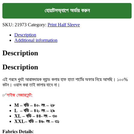
হোয়াটসঅ্যাপে অর্ডার করুন
SKU:
21973
Category:
Print Half Sleeve
Description
Additional information
Description
Description
এই গরমে খুবই আরামদায়ক ব্যান্ড কলার হাফ হাতা শার্টের অফার নিয়ে আসছি। ১০০%
কটন।
ওয়াস করা তাই কালার যাবে না।
✅
সাইজ মেজারমেন্ট:
M – বডি – ৪০- লং – ২৮
L – বডি – ৪২- লং – ২৯
XL – বডি – ৪৪- লং – ৩০
XXL– বডি – ৪৬- লং – ৩১
𝐅𝐚𝐛𝐫𝐢𝐜𝐬 𝐃𝐞𝐭𝐚𝐢𝐥𝐬: