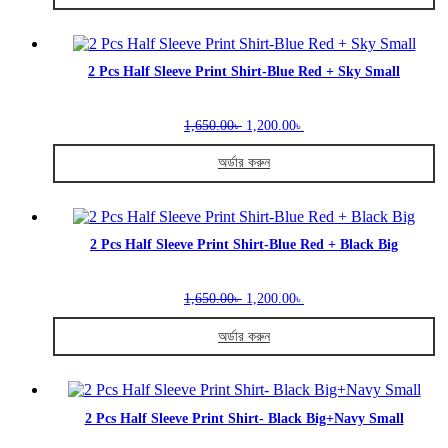
1,650.00৳ .
1,200.00৳ .
chosen
This
on
product
the
has
product
multiple
2 Pcs Half Sleeve Print Shirt-Blue Red + Sky Small
page
variants.
The
Original
Current
options
1,650.00
1,200.00
৳
৳
price
price
may
was:
is:
be
অর্ডার করুন
1,650.00৳ .
1,200.00৳ .
chosen
This
on
product
the
has
product
multiple
2 Pcs Half Sleeve Print Shirt-Blue Red + Black Big
page
variants.
The
Original
Current
options
1,650.00
1,200.00
৳
৳
price
price
may
was:
is:
be
অর্ডার করুন
1,650.00৳ .
1,200.00৳ .
chosen
This
on
product
the
has
product
multiple
2 Pcs Half Sleeve Print Shirt- Black Big+Navy Small
page
variants.