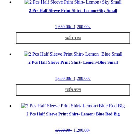
the
has
product
multiple
2 Pcs Half Sleeve Print Shirt- Lemon+Sky Small
page
variants.
The
Original
Current
options
1,650.00
1,200.00
৳
৳
price
price
may
was:
is:
be
অর্ডার করুন
1,650.00৳ .
1,200.00৳ .
chosen
This
on
product
the
has
product
multiple
2 Pcs Half Sleeve Print Shirt- Lemon+Blue Small
page
variants.
The
Original
Current
options
1,650.00
1,200.00
৳
৳
price
price
may
was:
is:
be
অর্ডার করুন
1,650.00৳ .
1,200.00৳ .
chosen
This
on
product
the
has
product
multiple
2 Pcs Half Sleeve Print Shirt- Lemon+Blue Red Big
page
variants.
The
Original
Current
options
1,650.00
1,200.00
৳
৳