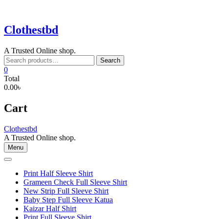
Skip
to
content
Clothestbd
A Trusted Online shop.
Search
Search
for:
0
Total
0.00৳
Cart
Clothestbd
A Trusted Online shop.
Menu
Print Half Sleeve Shirt
Grameen Check Full Sleeve Shirt
New Strip Full Sleeve Shirt
Baby Step Full Sleeve Katua
Kaizar Half Shirt
Print Full Sleeve Shirt