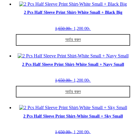
product
the
has
product
multiple
2 Pcs Half Sleeve Print Shirt-White Small + Black Big
page
variants.
The
Original
Current
options
1,650.00
1,200.00
৳
৳
price
price
may
was:
is:
be
অর্ডার করুন
1,650.00৳ .
1,200.00৳ .
chosen
This
on
product
the
has
product
multiple
2 Pcs Half Sleeve Print Shirt-White Small + Navy Small
page
variants.
The
Original
Current
options
1,650.00
1,200.00
৳
৳
price
price
may
was:
is:
be
অর্ডার করুন
1,650.00৳ .
1,200.00৳ .
chosen
This
on
product
the
has
product
multiple
2 Pcs Half Sleeve Print Shirt-White Small + Sky Small
page
variants.
The
Original
Current
options
1,650.00
1,200.00
৳
৳