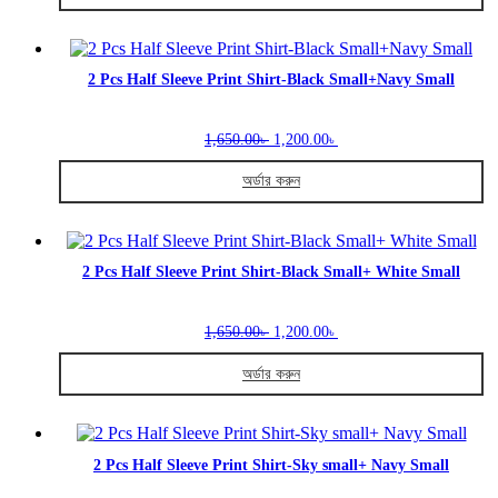
2,250.00৳ .
1,750.00৳ .
on
This
the
product
product
has
page
multiple
2 Pcs Half Sleeve Print Shirt-Black Small+Navy Small
variants.
The
Original
Current
options
1,650.00
1,200.00
৳
৳
price
price
may
was:
is:
be
অর্ডার করুন
1,650.00৳ .
1,200.00৳ .
chosen
This
on
product
the
has
product
multiple
2 Pcs Half Sleeve Print Shirt-Black Small+ White Small
page
variants.
The
Original
Current
options
1,650.00
1,200.00
৳
৳
price
price
may
was:
is:
be
অর্ডার করুন
1,650.00৳ .
1,200.00৳ .
chosen
This
on
product
the
has
product
multiple
2 Pcs Half Sleeve Print Shirt-Sky small+ Navy Small
page
variants.