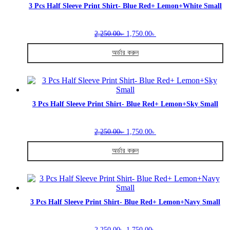
variants.
3 Pcs Half Sleeve Print Shirt- Blue Red+ Lemon+White Small
The
options
Original
Current
may
2,250.00
1,750.00
৳
৳
price
price
be
was:
is:
chosen
অর্ডার করুন
2,250.00৳ .
1,750.00৳ .
on
This
the
product
product
has
page
multiple
variants.
3 Pcs Half Sleeve Print Shirt- Blue Red+ Lemon+Sky Small
The
options
Original
Current
may
2,250.00
1,750.00
৳
৳
price
price
be
was:
is:
chosen
অর্ডার করুন
2,250.00৳ .
1,750.00৳ .
on
This
the
product
product
has
page
multiple
variants.
3 Pcs Half Sleeve Print Shirt- Blue Red+ Lemon+Navy Small
The
options
Original
Current
may
2,250.00
1,750.00
৳
৳