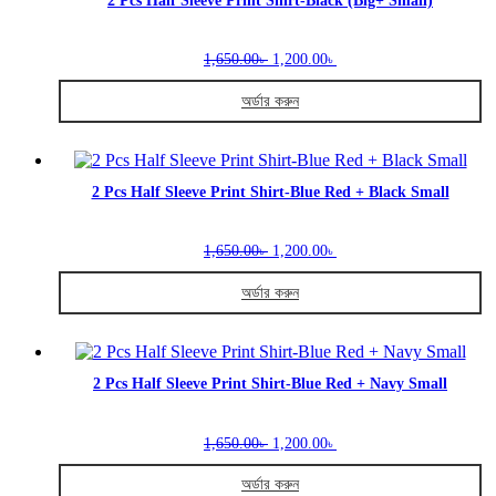
2 Pcs Half Sleeve Print Shirt-Black (Big+ Small)
page
variants.
The
Original
Current
options
1,650.00
1,200.00
৳
৳
price
price
may
was:
is:
be
অর্ডার করুন
1,650.00৳ .
1,200.00৳ .
chosen
This
on
product
the
has
product
multiple
2 Pcs Half Sleeve Print Shirt-Blue Red + Black Small
page
variants.
The
Original
Current
options
1,650.00
1,200.00
৳
৳
price
price
may
was:
is:
be
অর্ডার করুন
1,650.00৳ .
1,200.00৳ .
chosen
This
on
product
the
has
product
multiple
2 Pcs Half Sleeve Print Shirt-Blue Red + Navy Small
page
variants.
The
Original
Current
options
1,650.00
1,200.00
৳
৳
price
price
may
was:
is:
be
অর্ডার করুন