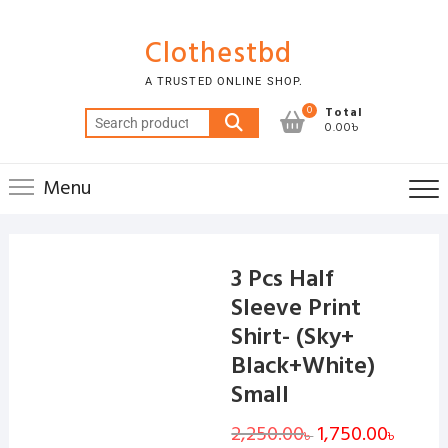
Skip
to
Clothestbd
content
A TRUSTED ONLINE SHOP.
0
Total
Search
0.00৳
for:
Menu
3 Pcs Half
Sleeve Print
Shirt- (Sky+
Black+White)
Small
2,250.00
Original
1,750.00
Curren
৳
৳
price
price