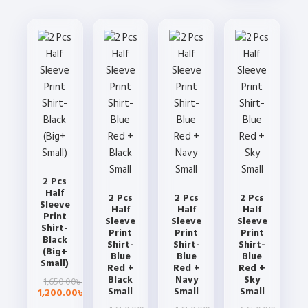
product
The
The
The
has
options
options
options
multiple
may
may
may
variants.
be
be
be
The
chosen
chosen
chosen
options
on
on
on
may
the
the
the
be
product
product
product
chosen
page
page
page
on
the
2 Pcs
product
Half
2 Pcs
2 Pcs
2 Pcs
page
Sleeve
Half
Half
Half
Print
Sleeve
Sleeve
Sleeve
Shirt-
Print
Print
Print
Black
Shirt-
Shirt-
Shirt-
(Big+
Blue
Blue
Blue
Small)
Red +
Red +
Red +
Original
Current
Black
Navy
Sky
1,650.00
৳
price
price
Small
Small
Small
1,200.00
৳
was:
is: