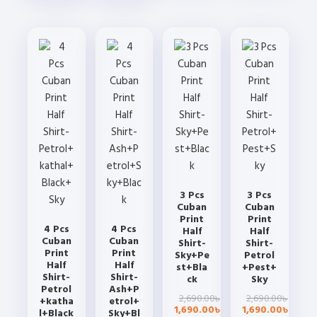
product
product
has
has
has
has
multiple
multiple
multiple
multiple
variants.
variants.
variants.
variants.
The
The
The
The
options
options
options
options
may
may
may
may
be
be
be
be
chosen
chosen
chosen
chosen
on
on
on
on
the
the
the
the
product
product
3 Pcs
3 Pcs
product
product
page
page
Cuban
Cuban
page
page
Print
Print
4 Pcs
4 Pcs
Half
Half
Cuban
Cuban
Shirt-
Shirt-
Print
Print
Sky+Pe
Petrol
Half
Half
st+Bla
+Pest+
Shirt-
Shirt-
ck
Sky
Petrol
Ash+P
Original
Current
Origin
Curre
2,690.00
2,690.00
৳
৳
+katha
etrol+
price
price
price
price
1,690.00
1,690.00
৳
৳
l+Black
Sky+Bl