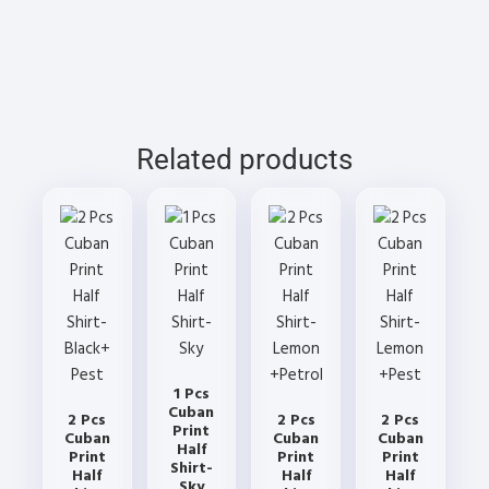
multiple
multiple
variants.
variants.
The
The
options
options
may
may
be
be
Related products
chosen
chosen
on
on
the
the
product
product
page
page
1 Pcs
Cuban
2 Pcs
2 Pcs
2 Pcs
Print
Cuban
Cuban
Cuban
Half
Print
Print
Print
Shirt-
Half
Half
Half
Sky