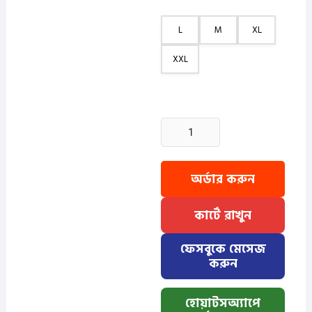
L
M
XL
XXL
2
Pcs
Cuban
Print
অর্ডার করুন
Half
Shirt-
কার্টে রাখুন
Black+Kathal
quantity
ফেসবুকে মেসেজ
করুন
হোয়াটসঅ্যাপে