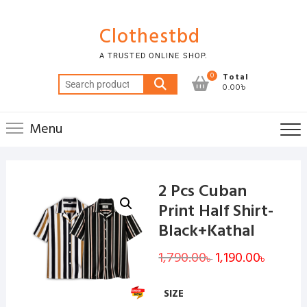
Skip
to
Clothestbd
content
A TRUSTED ONLINE SHOP.
0
Total
Search
0.00৳
for:
Menu
2 Pcs Cuban
Print Half Shirt-
Black+Kathal
1,790.00
Original
1,190.00
Current
৳
৳
price
price
was:
is:
1,790.00৳ .
1,190.00৳
SIZE