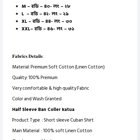
M – বডি – ৪০- লং – ২৮
L – বডি – ৪২- লং – ২৯
XL – বডি – ৪৪- লং – ৩০
XXL– বডি – ৪৬- লং – ৩১
𝐅𝐚𝐛𝐫𝐢𝐜𝐬 𝐃𝐞𝐭𝐚𝐢𝐥𝐬:
Material: Premium Soft Cotton (Linen Cotton)
Quality: 100% Premium
Very comfortable & high quality Fabric
Color and Wash Granted
Half Sleeve Ban Coller katua
Product Type : Short sleeve Cuban Shirt
Main Material : 100% soft Linen Cotton