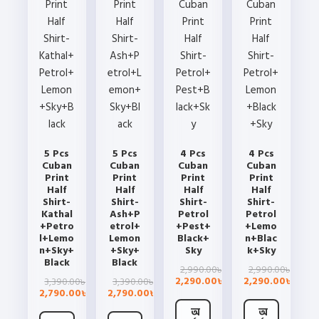
5 Pcs
5 Pcs
4 Pcs
4 Pcs
Cuban
Cuban
Cuban
Cuban
Print
Print
Print
Print
Half
Half
Half
Half
Shirt-
Shirt-
Shirt-
Shirt-
Kathal
Ash+P
Petrol
Petrol
+Petro
etrol+
+Pest+
+Lemo
l+Lemo
Lemon
Black+
n+Blac
n+Sky+
+Sky+
Sky
k+Sky
Black
Black
Original
Current
Origin
Curre
2,990.00
2,990.00
৳
৳
price
price
price
price
Original
Current
Original
Current
2,290.00
2,290.00
3,390.00
3,390.00
৳
৳
৳
৳
was:
is:
was:
is:
price
price
price
price
2,790.00
2,790.00
৳
৳
2,990.00৳ .
2,290.00৳ .
2,990
2,290
was:
is:
was:
is:
3,390.00৳ .
2,790.00৳ .
3,390.00৳ .
2,790.00৳ .
অ
অ