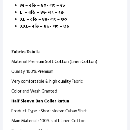
M – বডি – ৪০- লং – ২৮
L – বডি – ৪২- লং – ২৯
XL – বডি – ৪৪- লং – ৩০
XXL– বডি – ৪৬- লং – ৩১
𝐅𝐚𝐛𝐫𝐢𝐜𝐬 𝐃𝐞𝐭𝐚𝐢𝐥𝐬:
Material: Premium Soft Cotton (Linen Cotton)
Quality: 100% Premium
Very comfortable & high quality Fabric
Color and Wash Granted
Half Sleeve Ban Coller katua
Product Type : Short sleeve Cuban Shirt
Main Material : 100% soft Linen Cotton