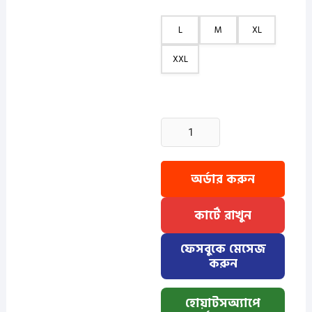
L
M
XL
XXL
2
Pcs
Cuban
Print
অর্ডার করুন
Half
Shirt-
কার্টে রাখুন
Petrol+Ash
quantity
ফেসবুকে মেসেজ
করুন
হোয়াটসঅ্যাপে