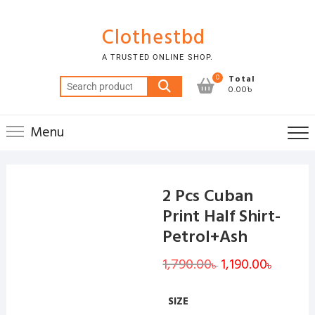
Skip
to
Clothestbd
content
A TRUSTED ONLINE SHOP.
0
Total
Search
0.00৳
for:
Menu
2 Pcs Cuban
Print Half Shirt-
Petrol+Ash
1,790.00
Original
1,190.00
Current
৳
৳
price
price
was:
is:
1,790.00৳ .
1,190.00৳
SIZE