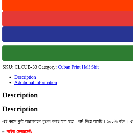
Shirt-
Lemon+Pest+Sky
quantity
SKU:
CLCUB-33
Category:
Cuban Print Half Shit
Description
Additional information
Description
Description
এই গরমে খুবই আরামদায়ক কুবেন কলার হাফ হাতা শার্ট নিয়ে আসছি। ১০০% কটন।
ও
✅
সাইজ মেজারমেন্ট: