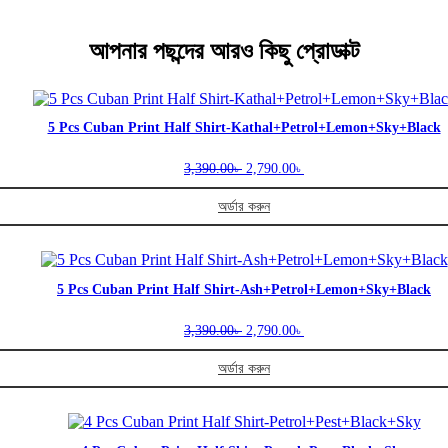
আপনার পছন্দের আরও কিছু প্রোডাক্ট
5 Pcs Cuban Print Half Shirt-Kathal+Petrol+Lemon+Sky+Black
Original
Current
3,390.00
2,790.00
৳
৳
price
price
was:
is:
অর্ডার করুন
3,390.00৳ .
2,790.00৳ .
This
product
has
multiple
5 Pcs Cuban Print Half Shirt-Ash+Petrol+Lemon+Sky+Black
variants.
The
Original
Current
3,390.00
2,790.00
৳
৳
options
price
price
may
was:
is:
অর্ডার করুন
be
3,390.00৳ .
2,790.00৳ .
This
chosen
product
on
has
the