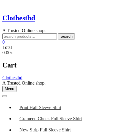
Skip
to
content
Clothestbd
A Trusted Online shop.
Search
Search
for:
0
Total
0.00৳
Cart
Clothestbd
A Trusted Online shop.
Menu
Print Half Sleeve Shirt
Grameen Check Full Sleeve Shirt
New Strip Full Sleeve Shirt