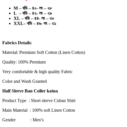
M – বডি – ৪০- লং – ২৮
L – বডি – ৪২- লং – ২৯
XL – বডি – ৪৪- লং – ৩০
XXL– বডি – ৪৬- লং – ৩১
𝐅𝐚𝐛𝐫𝐢𝐜𝐬 𝐃𝐞𝐭𝐚𝐢𝐥𝐬:
Material: Premium Soft Cotton (Linen Cotton)
Quality: 100% Premium
Very comfortable & high quality Fabric
Color and Wash Granted
Half Sleeve Ban Coller katua
Product Type : Short sleeve Cuban Shirt
Main Material : 100% soft Linen Cotton
Gender : Men’s