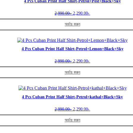
multiple
product
4 Pcs Cuban Print Half Shirt-Petrol+Pest+Black+Sky
variants.
page
The
Original
Current
2,990.00
2,290.00
৳
৳
options
price
price
may
was:
is:
অর্ডার করুন
be
2,990.00৳ .
2,290.00৳ .
This
chosen
product
on
has
the
multiple
product
4 Pcs Cuban Print Half Shirt-Petrol+Lemon+Black+Sky
variants.
page
The
Original
Current
2,990.00
2,290.00
৳
৳
options
price
price
may
was:
is:
অর্ডার করুন
be
2,990.00৳ .
2,290.00৳ .
This
chosen
product
on
has
the
multiple
product
4 Pcs Cuban Print Half Shirt-Petrol+kathal+Black+Sky
variants.
page
The
Original
Current
2,990.00
2,290.00
৳
৳
options
price
price
may
was:
is:
অর্ডার করুন
be
2,990.00৳ .
2,290.00৳ .
This
chosen