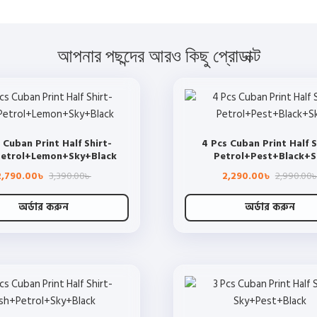
আপনার পছন্দের আরও কিছু প্রোডাক্ট
 Cuban Print Half Shirt-
4 Pcs Cuban Print Half S
etrol+Lemon+Sky+Black
Petrol+Pest+Black+S
Original
Current
2,790.00
3,390.00
2,290.00
2,990.00
৳
৳
৳
price
price
was:
is:
3,390.00৳ .
2,790.00৳ .
অর্ডার করুন
অর্ডার করুন
This
This
product
product
has
has
multiple
multiple
variants.
variants.
The
The