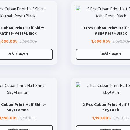
has
has
page
page
multiple
multiple
variants.
variants.
The
The
 Cuban Print Half Shirt-
3 Pcs Cuban Print Half S
options
options
Kathal+Pest+Black
Ash+Pest+Black
may
may
Original
Current
1,690.00
2,690.00
1,690.00
2,690.00
be
be
৳
৳
৳
price
price
chosen
chosen
was:
is:
2,690.00৳ .
1,690.00৳ .
অর্ডার করুন
অর্ডার করুন
on
on
This
This
the
the
product
product
product
product
has
has
page
page
multiple
multiple
variants.
variants.
The
The
 Cuban Print Half Shirt-
2 Pcs Cuban Print Half S
options
options
Sky+Lemon
Sky+Ash
may
may
Original
Current
1,190.00
1,790.00
1,190.00
1,790.00
be
be
৳
৳
৳
৳
price
price
chosen
chosen
was:
is: