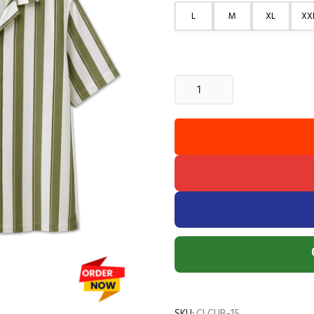
L
M
XL
XX
2
Pcs
Cuban
Print
Half
Shirt-
Kathal+Lemon
quantity
SKU:
CLCUB-15