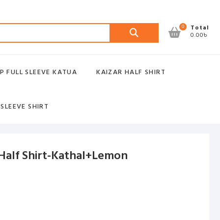
Search
0
Total
0.00৳
for:
P FULL SLEEVE KATUA
KAIZAR HALF SHIRT
 SLEEVE SHIRT
 Half Shirt-Kathal+Lemon
nt
00৳ .