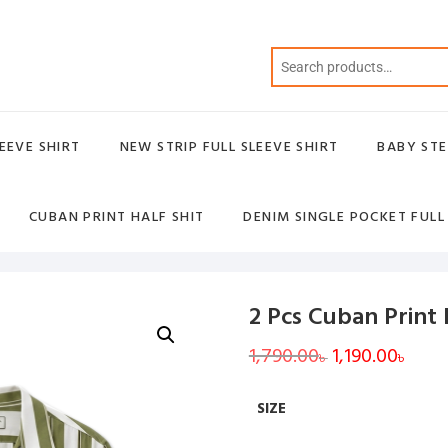
EEVE SHIRT
NEW STRIP FULL SLEEVE SHIRT
BABY STE
CUBAN PRINT HALF SHIT
DENIM SINGLE POCKET FULL
2 Pcs Cuban Print
1,790.00
Original
1,190.00
Curre
৳
৳
price
price
was:
is:
1,790.00৳ .
1,190.
SIZE