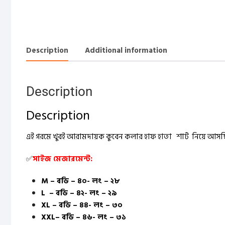
Description
Additional information
Description
Description
এই গরমে খুবই আরামদায়ক কুবেন কলার হাফ হাতা শার্ট নিয়ে আ
✅
সাইজ মেজারমেন্ট:
M – বডি – ৪০- লং – ২৮
L – বডি – ৪২- লং – ২৯
XL – বডি – ৪৪- লং – ৩০
XXL– বডি – ৪৬- লং – ৩১