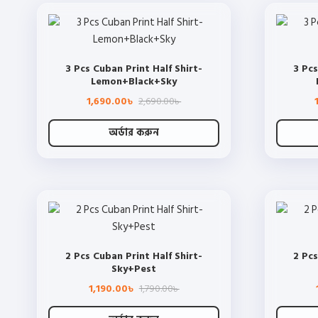
has
page
multiple
variants.
The
3 Pcs Cuban Print Half Shirt-
3 Pcs
options
Lemon+Black+Sky
may
Original
Current
1,690.00
2,690.00
be
৳
৳
price
price
chosen
was:
is:
2,690.00৳ .
1,690.00৳ .
অর্ডার করুন
on
This
the
product
product
has
page
multiple
variants.
The
2 Pcs Cuban Print Half Shirt-
2 Pcs
options
Sky+Pest
may
Original
Current
1,190.00
1,790.00
be
৳
৳
price
price
chosen
was:
is: