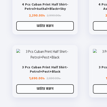
4 Pcs Cuban Print Half Shirt-
4 Pcs
options
Petrol+kathal+Black+Sky
As
may
Original
Current
2,290.00
2,990.00
be
৳
৳
price
price
chosen
was:
is:
2,990.00৳ .
2,290.00৳ .
অর্ডার করুন
on
This
the
product
product
has
page
multiple
variants.
The
3 Pcs Cuban Print Half Shirt-
3 Pcs
options
Petrol+Pest+Black
may
Original
Current
1,690.00
2,690.00
be
৳
৳
price
price
chosen
was:
is:
2,690.00৳ .
1,690.00৳ .
অর্ডার করুন
on
This
the
product
product