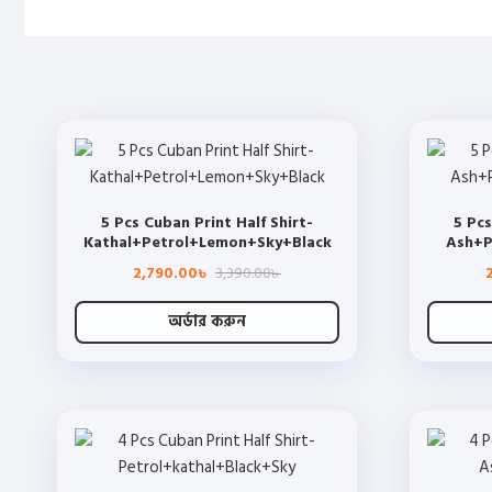
5 Pcs Cuban Print Half Shirt-
5 Pcs
Kathal+Petrol+Lemon+Sky+Black
Ash+P
Original
Current
2,790.00
3,390.00
৳
৳
price
price
was:
is:
3,390.00৳ .
2,790.00৳ .
অর্ডার করুন
This
product
has
multiple
variants.
The