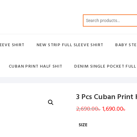
EEVE SHIRT
NEW STRIP FULL SLEEVE SHIRT
BABY STE
CUBAN PRINT HALF SHIT
DENIM SINGLE POCKET FULL
3 Pcs Cuban Print 
2,690.00
Original
1,690.00
Curr
৳
৳
price
price
was:
is:
2,690.00৳ .
1,690
SIZE