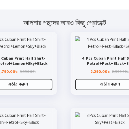
আপনার পছন্দের আরও কিছু প্রোডাক্ট
 Cuban Print Half Shirt-
4 Pcs Cuban Print Half S
etrol+Lemon+Sky+Black
Petrol+Pest+Black+S
Original
Current
2,790.00
3,390.00
2,290.00
2,990.00
৳
৳
৳
price
price
was:
is:
3,390.00৳ .
2,790.00৳ .
অর্ডার করুন
অর্ডার করুন
This
This
product
product
has
has
multiple
multiple
variants.
variants.
The
The