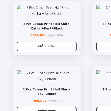
has
page
multiple
variants.
The
3 Pcs Cuban Print Half Shirt-
3 Pcs
options
Kathal+Pest+Black
may
Original
Current
1,690.00
2,690.00
be
৳
৳
price
price
chosen
was:
is:
2,690.00৳ .
1,690.00৳ .
অর্ডার করুন
on
This
the
product
product
has
page
multiple
variants.
The
2 Pcs Cuban Print Half Shirt-
2 Pcs
options
Sky+Lemon
may
Original
Current
1,190.00
1,790.00
be
৳
৳
price
price
chosen
was:
is: