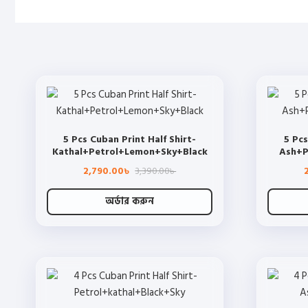
5 Pcs Cuban Print Half Shirt-
5 Pcs
Kathal+Petrol+Lemon+Sky+Black
Ash+P
Original
Current
2,790.00
3,390.00
৳
৳
price
price
was:
is:
3,390.00৳ .
2,790.00৳ .
অর্ডার করুন
This
product
has
multiple
variants.
The