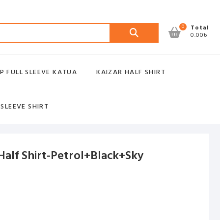
Search
0
Total
0.00৳
for:
P FULL SLEEVE KATUA
KAIZAR HALF SHIRT
 SLEEVE SHIRT
Half Shirt-Petrol+Black+Sky
ent
.00৳ .