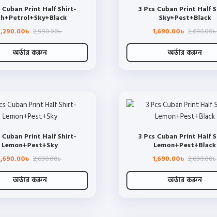
 Cuban Print Half Shirt-
3 Pcs Cuban Print Half S
options
options
h+Petrol+Sky+Black
Sky+Pest+Black
may
may
Original
Current
2,290.00
2,990.00
1,690.00
2,690.00
be
be
৳
৳
৳
price
price
chosen
chosen
was:
is:
2,990.00৳ .
2,290.00৳ .
অর্ডার করুন
অর্ডার করুন
on
on
This
This
the
the
product
product
product
product
has
has
page
page
multiple
multiple
variants.
variants.
The
The
 Cuban Print Half Shirt-
3 Pcs Cuban Print Half S
options
options
Lemon+Pest+Sky
Lemon+Pest+Black
may
may
Original
Current
1,690.00
2,690.00
1,690.00
2,690.00
be
be
৳
৳
৳
price
price
chosen
chosen
was:
is:
2,690.00৳ .
1,690.00৳ .
অর্ডার করুন
অর্ডার করুন
on
on
This
This
the
the
product
product
product
product