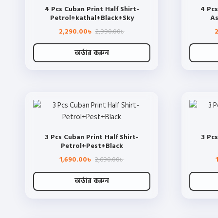
4 Pcs Cuban Print Half Shirt-
4 Pcs
options
Petrol+kathal+Black+Sky
As
may
Original
Current
2,290.00
2,990.00
be
৳
৳
price
price
chosen
was:
is:
2,990.00৳ .
2,290.00৳ .
অর্ডার করুন
on
This
the
product
product
has
page
multiple
variants.
The
3 Pcs Cuban Print Half Shirt-
3 Pcs
options
Petrol+Pest+Black
may
Original
Current
1,690.00
2,690.00
be
৳
৳
price
price
chosen
was:
is:
2,690.00৳ .
1,690.00৳ .
অর্ডার করুন
on
This
the
product
product