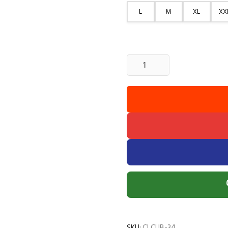
L
M
XL
XX
3
Pcs
Cuban
Print
Half
Shirt-
Petrol+Black+Sky
quantity
SKU:
CLCUB-34